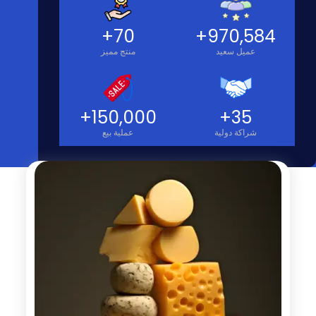
+
70
+
970,584
عميل سعيد
منتج مميز
+
150,000
+
35
شراكة دولية
عملية بيع