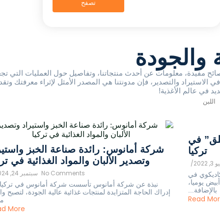
تصفح
ة والجودة
نصائح مفيدة، معلومات عن أحدث منتجاتنا، وتفاصيل حول العمليات التي تج
الاستيراد والتصدير، فإن مدونتنا هي المصدر الأمثل لإثراء معرفتك وتقد
ديد في عالم الأغذية!
اللبن
علق” في
شركة أمانوس: رائدة صناعة الخبز واستير
تركيا
وتصدير الألبان والمواد الغذائية في ترك
, 2022
/
No Comments
سبتمبر 24, 2024
كاديكوي في
1,20 رغيف خبز أبيض يوميا،
نبذة عن شركة أمانوس تأسست شركة أمانوس في تركيا 
بالإضافة...
إدراك الحاجة المتزايدة لمنتجات غذائية عالية الجودة، لتصبح وا
Read Mo
من
ad More