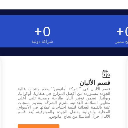
+
0
+
ج مميز
شراكة دولية
قسم الألبان
قسم الألبان في **شركة أمانوس** يقدم منتجات عالية
الجودة مستوردة من أفضل المزارع في هنغاريا، أوكرانيا،
وبولندا. نضمن توفير ألبان طازجة وصحية تلبي أعلى
معايير السلامة الغذائية. تلتزم الشركة بتقديم منتجات
غنية بالقيمة الغذائية لتلبية احتياجات عملائها في الأسواق
المحلية والدولية. بفضل الجودة والموثوقية، يُعد قسم
الألبان جزءًا أساسيًا من نجاح أمانوس.