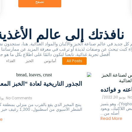
تصفح
نافذتك إلى عالم الأغذي
كل جديد في عالم صناعة الخبز والألبان والمواد الغذائية. هنا، ستجدون 
واء كنت تبحث عن وصفات لذيذة أو ترغب في معرفة المزيد عن ممارساتنا في 
أفضل تجربة غذائية. تابعنا لتكون دائمًا على اطلاع بكل ما هو ج
All Posts
أمانوس
الخبز
الغذاء
الجذور التاريخية لعادة “الخبز الم
عته و فوائده
N
يونيو 30, 2022
/
No Comments
يوليو 3
اللبن يُسمى اللبن في اللغة الإنجليزية (Yoghourt)، وهو يتميز
ينتج المخبز الذي يقع بالقرب من منزلي بمنطقة 
 اللاكتيك، ويعود
الشطر الآسيوي من اسطنبول، 0
أصله من...
Read More
re