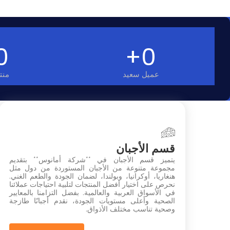
0
+
0
عميل سعيد
منت
قسم الأجبان
يتميز قسم الأجبان في **شركة أمانوس** بتقديم
مجموعة متنوعة من الأجبان المستوردة من دول مثل
هنغاريا، أوكرانيا، وبولندا، لضمان الجودة والطعم الغني.
نحرص على اختيار أفضل المنتجات لتلبية احتياجات عملائنا
في الأسواق العربية والعالمية. بفضل التزامنا بالمعايير
الصحية وأعلى مستويات الجودة، نقدم أجبانًا طازجة
وصحية تناسب مختلف الأذواق.