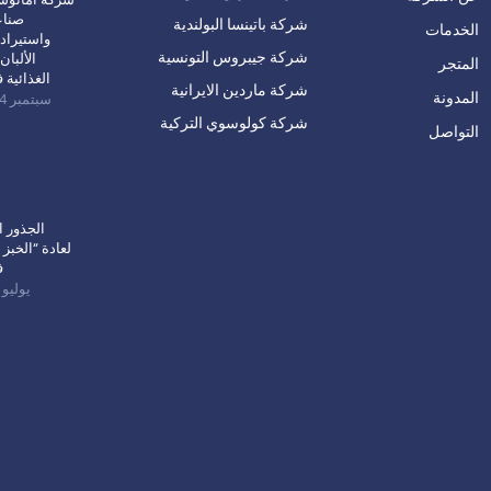
صناع
شركة باتينسا البولندية
الخدمات
واستيراد
شركة جيبروس التونسية
الألبان
المتجر
الغذائية 
شركة ماردين الايرانية
المدونة
سبتمبر 24, 2024
شركة كولوسوي التركية
التواصل
الجذور ا
لعادة “الخبز 
ف
يوليو 3, 2022