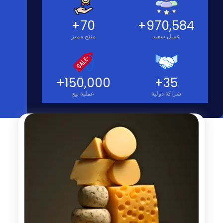
+
70
+
970,584
عميل سعيد
منتج مميز
+
150,000
+
35
شراكة دولية
عملية بيع