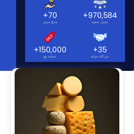
+
70
+
970,584
عميل سعيد
منتج مميز
+
150,000
+
35
شراكة دولية
عملية بيع