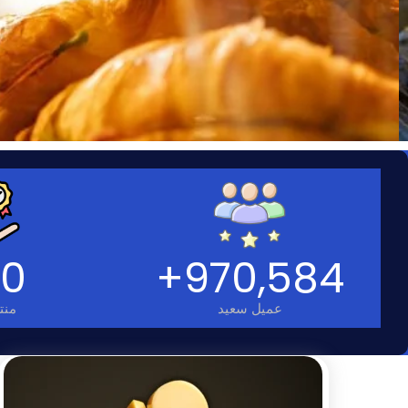
70
+
970,584
عميل سعيد
منت