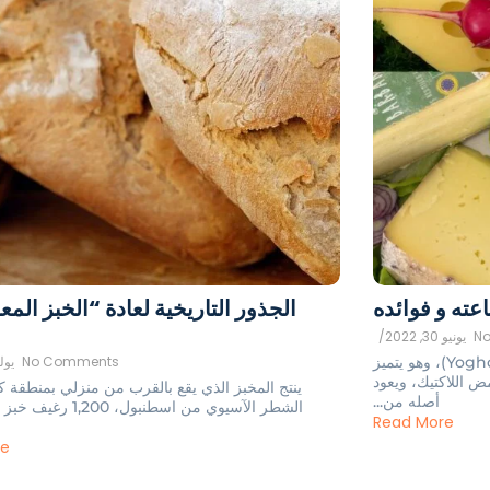
عته و فوائده
الجذور التاريخية لعادة “الخبز الم
N
يونيو 30, 2022
/
اللبن يُسمى اللبن في اللغة الإنجليزية (Yoghourt)، وهو يتميز
No Comments
يوليو 3
 اللاكتيك، ويعود
ينتج المخبز الذي يقع بالقرب من منزلي بمنطقة 
أصله من...
الشطر الآسيوي من اسطنبول، 0
Read More
re