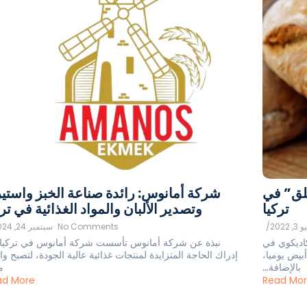
علق” في
شركة أمانوس: رائدة صناعة الخبز واستير
تركيا
وتصدير الألبان والمواد الغذائية في ترك
, 2022
/
No Comments
سبتمبر 24, 2024
كاديكوي في
نبذة عن شركة أمانوس تأسست شركة أمانوس في تركيا 
1,20 رغيف خبز أبيض يوميا،
إدراك الحاجة المتزايدة لمنتجات غذائية عالية الجودة، لتصبح وا
بالإضافة...
م
ad More
Read Mo