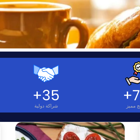
+
35
+
ج مميز
شراكة دولية