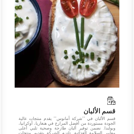
قسم الألبان
قسم الألبان في **شركة أمانوس** يقدم منتجات عالية
الجودة مستوردة من أفضل المزارع في هنغاريا، أوكرانيا،
وبولندا. نضمن توفير ألبان طازجة وصحية تلبي أعلى
معايير السلامة الغذائية. تلتزم الشركة بتقديم منتجات