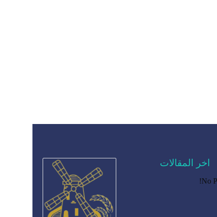
اخر المقالات
No P