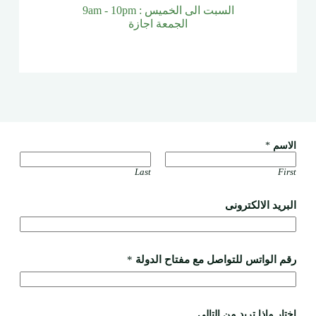
السبت الى الخميس : 9am - 10pm
الجمعة اجازة
الاسم
*
Last
First
ا
البريد الالكترونى
ل
ب
ر
ي
د
رقم الواتس للتواصل مع مفتاح الدولة
*
م
ع
ت
ر
اختار ماذا تريد من التالى