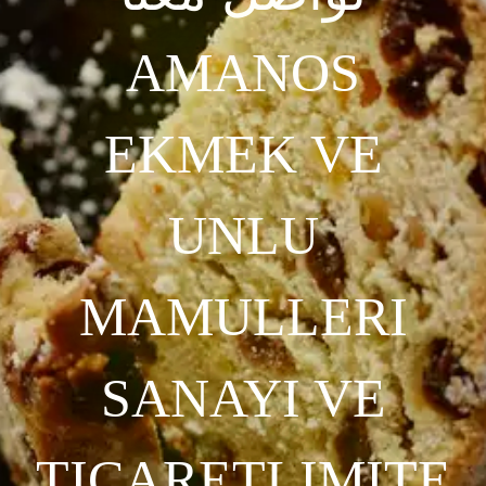
AMANOS
EKMEK VE
UNLU
MAMULLERI
SANAYI VE
TICARETLIMITE